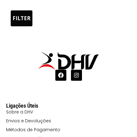
E TURQUESA
01226
FILTER
BRANCO/VERDE
0160
BRANCO/VERMELHO
0201
PRETO/BRANCO
05242 AZUL
AZUL
2002 VERDE
Ligações Úteis
/PRETO
Sobre a DHV
22102
Envios e Devoluções
AMARELO
Métodos de Pagamento