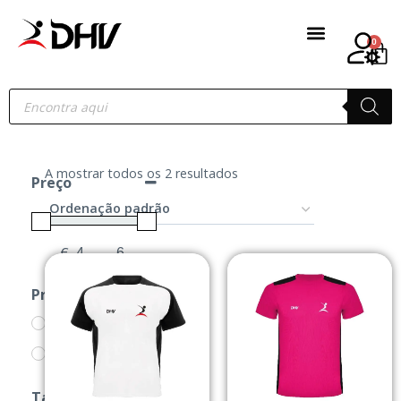
0
A mostrar todos os 2 resultados
Preço
€
-
Minimum Price
Maximum Price
Produtos
CAMISOLAS
PRODUTOS
Tamanho