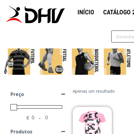
INÍCIO
CATÁLOGO 
Apenas um resultado
Preço
€
-
Minimum Price
Maximum Price
Produtos