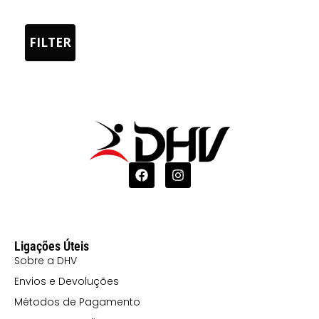
LIMA
0501 AZUL E
FILTER
BRANCO
5510
MARINHO E
CELESTE
6001
VERMELHO E
BRANCO
Ligações Úteis
Sobre a DHV
Envios e Devoluções
Métodos de Pagamento