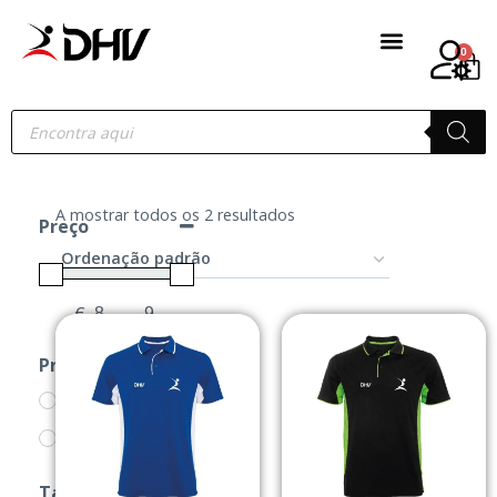
0
A mostrar todos os 2 resultados
Preço
€
-
Minimum Price
Maximum Price
Produtos
POLOS
PRODUTOS
Tamanho