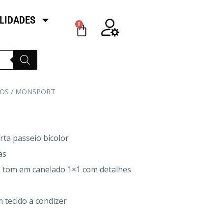
LIDADES
0
OS
/ MONSPORT
rta passeio bicolor
as
 tom em canelado 1×1 com detalhes
 tecido a condizer