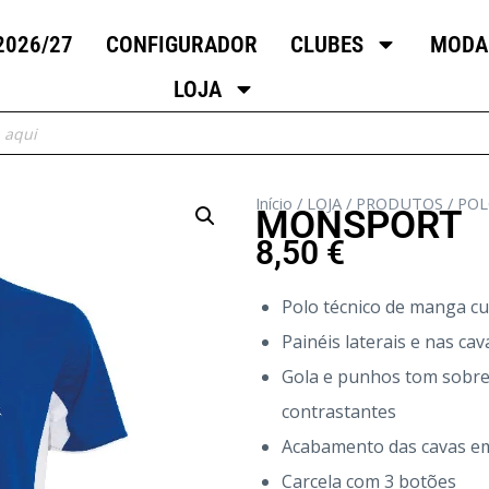
2026/27
CONFIGURADOR
CLUBES
MODA
LOJA
Início
/
LOJA
/
PRODUTOS
/
POL
MONSPORT
8,50
€
Polo técnico de manga cu
Painéis laterais e nas cav
Gola e punhos tom sobre
contrastantes
Acabamento das cavas em
Carcela com 3 botões