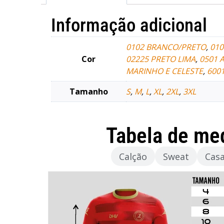
Informação adicional
0102 BRANCO/PRETO
,
010
Cor
02225 PRETO LIMA
,
0501 
MARINHO E CELESTE
,
600
Tamanho
S
,
M
,
L
,
XL
,
2XL
,
3XL
Tabela de me
Camisola
Calção
Sweat
Cas