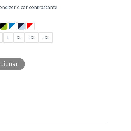
condizer e cor contrastante
L
XL
2XL
3XL
cionar