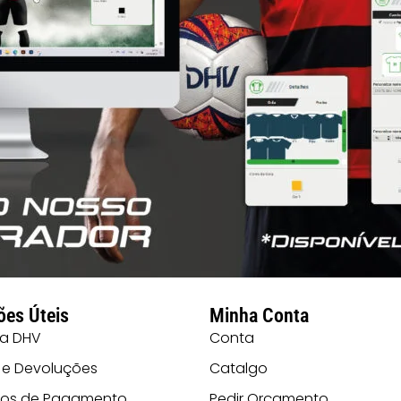
ões Úteis
Minha Conta
 a DHV
Conta
 e Devoluções
Catalgo
os de Pagamento
Pedir Orçamento