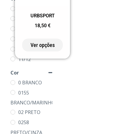
XS
URBSPORT
3/4
18,50
€
5/6
7/8
Ver opções
9/10
11/12
S
Cor
M
0 BRANCO
L
0155
XL
BRANCO/MARINHO
2XL
02 PRETO
3XL
0258
4XL
PRETO/CINZA