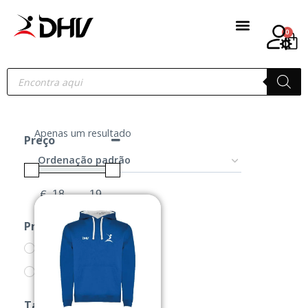
0
Apenas um resultado
Preço
€
-
Minimum Price
Maximum Price
Produtos
PRODUTOS
SWEATS
Tamanho