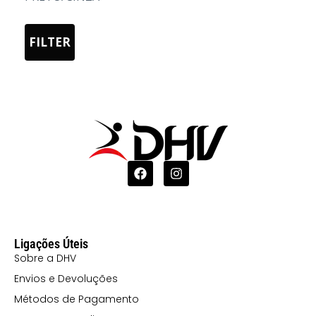
03 AMARELO
FILTER
05 AZUL
0501 AZUL E
BRANCO
07 AREIA
08 MOCA
1001
CELESTE/BRANCO
108 CINZA
PÉROLA
Ligações Úteis
12 TURQUESA
Sobre a DHV
120 CORAL
Envios e Devoluções
Métodos de Pagamento
121 LILÁS