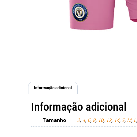
Informação adicional
Informação adicional
Tamanho
2
,
4
,
6
,
8
,
10
,
12
,
14
,
S
,
M
,
L