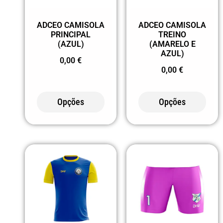
MARINHO
ADCEO CAMISOLA
ADCEO CAMISOLA
05 AZUL
PRINCIPAL
TREINO
(AZUL)
(AMARELO E
0501 AZUL E
AZUL)
0,00
€
BRANCO
0,00
€
0502
AZUL/PRETO
Opções
Opções
05221 AZUL E
AMARELO FLUOR
05242 AZUL
AZUL
0555
AZUL/MARINHO
06 BEGE