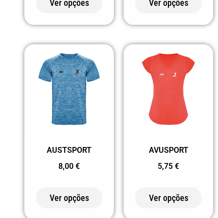
Ver opções
Ver opções
VERMELHO
193 PIXEL
PRETO
194 PIXEL
VERMELHO
195 PIXEL
AMARELO FLUOR
199 PIXEL
ROYAL
AUSTSPORT
AVUSPORT
20 VERDE
8,00
€
5,75
€
2001
VERDE/BRANCO
Ver opções
Ver opções
2002 VERDE