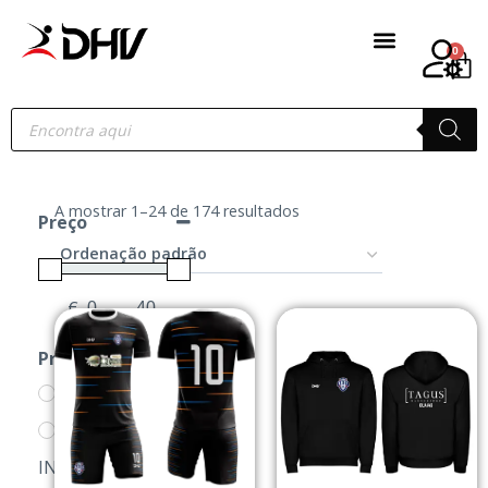
0
A mostrar 1–24 de 174 resultados
Preço
€
-
Minimum Price
Maximum Price
Produtos
1MFC
A. BAIRRO DOS
INDIOS