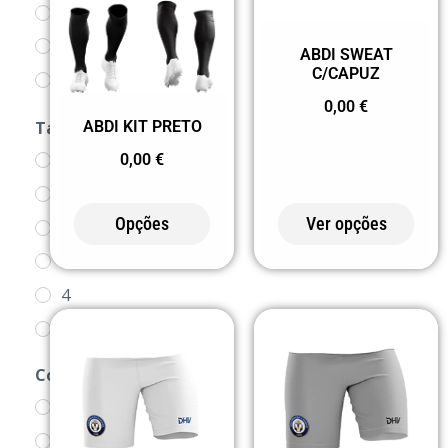
ACESSÓRIOS
ADCEO
ABDI SWEAT
C/CAPUZ
ADQC
0,00
€
ATLETISMO
ABDI KIT PRETO
Tamanho
BERMUDAS
0,00
€
1/2
BLACK DEVILS
XS
BRIGADA DE
Opções
Ver opções
2
TRÂNSITO
3/4
CALÇAS
4
CALÇÕES
5/6
CAMISOLAS
6
Cor
CASACOS
7/8
0 BRANCO
CCD BREJOS
8
0102