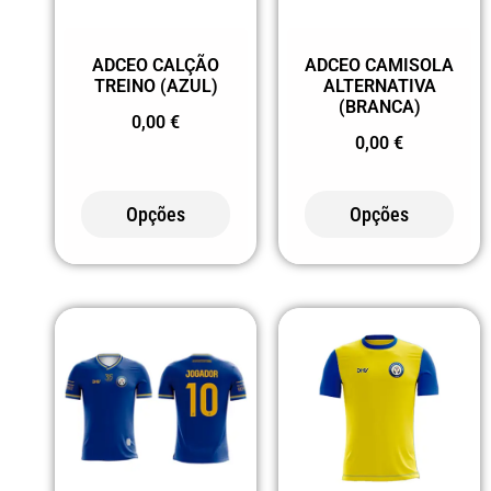
02225 PRETO
LIMA
ADCEO CALÇÃO
ADCEO CAMISOLA
TREINO (AZUL)
ALTERNATIVA
02243
(BRANCA)
0,00
€
PRETO/PRETO
0,00
€
VIGOR
0246
Opções
Opções
PRETO/CHUMBO
0258
PRETO/CINZA
03 AMARELO
0302
AMARELO/PRETO
0355
AMARELO AZUL