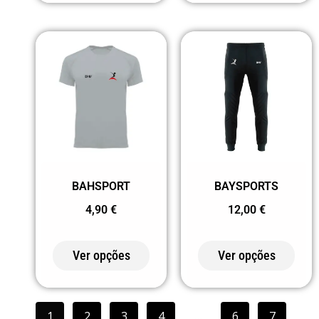
/PRETO
216 VERDE
TROPICAL
219 AREIA
ESCURA
221 AMARELO
FLUOR
22102
BAHSPORT
BAYSPORTS
AMARELO
4,90
€
12,00
€
FLUOR/PRETO
221243
Ver opções
Ver opções
AMARELO
FLUOR/PRETO
VIGOR
1
2
3
4
…
6
7