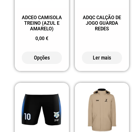
07 AREIA
08 MOCA
ADCEO CAMISOLA
ADQC CALÇÃO DE
10 CELESTE
TREINO (AZUL E
JOGO GUARDA
AMARELO)
REDES
1001
0,00
€
CELESTE/BRANCO
101 AZUL
Opções
Ler mais
DOCE
1055
CELESTE/MARINHO
108 CINZA
PÉROLA
118 AMARELO
LIMÃO
12 TURQUESA