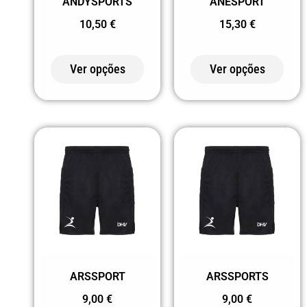
152 VERDE
ANDYSPORTS
ANESPORT
EMPREENDIMENTO
10,50
€
15,30
€
159 VERDE
Ver opções
Ver opções
PINHEIRO
168
VERMELHO
PÁLIDO
169
VERMELHO
CEREJA
170 AZUL
TEMPESTADE
172 AMARELO
ARSSPORT
ARSSPORTS
CURRY
9,00
€
9,00
€