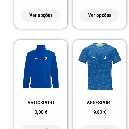
17202
AMARELO CURRY
Ver opções
Ver opções
PRETO
176
TURQUESA FLUOR
17655
TURQUESA/MARINHO
177 BRANCO
ACINZENTADO
182 PRETO
183 BRANCO
ARTICSPORT
ASSESPORT
184 AZUL LEVE
0,00
€
9,80
€
185 AZUL
186