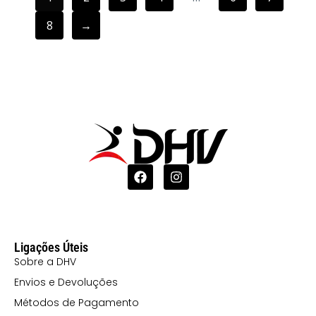
222 VERDE
8
→
FLUOR
22201 VERDE
FLUOR E BRANCO
22202 VERDE
FLUOR/PRETO
22255 VERDE
FLUOR/MARINHO
223 LARANJA
FLUOR
22302
Ligações Úteis
Sobre a DHV
LARANJA
Envios e Devoluções
FLUOR/PRETO
Métodos de Pagamento
225 LIMA