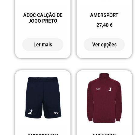
120 CORAL
ADQC CALÇÃO DE
AMERSPORT
121 LILÁS
JOGO PRETO
27,40
€
12246
TURQUESA/TURQUESA
Ler mais
Ver opções
VIGOR
1246
TURQUESA/CHUMBO
125 DAMA
ROSA FLUOR
132 ROSA
CLARO (2)
15 VERDE
MILITAR