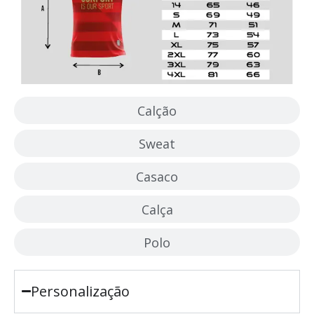
Calção
Sweat
Casaco
Calça
Polo
Personalização