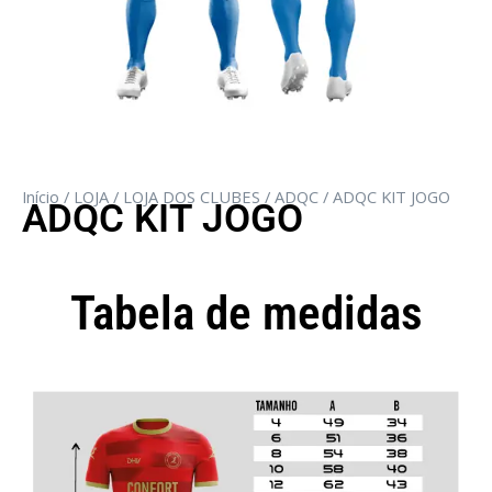
Início
/
LOJA
/
LOJA DOS CLUBES
/
ADQC
/ ADQC KIT JOGO
ADQC KIT JOGO
Tabela de medidas
Camisola