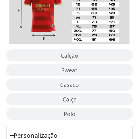
Calção
Sweat
Casaco
Calça
Polo
Personalização