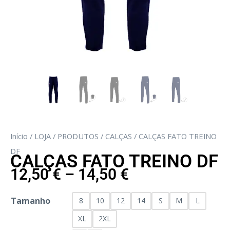
Início
/
LOJA
/
PRODUTOS
/
CALÇAS
/ CALÇAS FATO TREINO
DF
CALÇAS FATO TREINO DF
12,50
€
–
14,50
€
Tamanho
8
10
12
14
S
M
L
XL
2XL