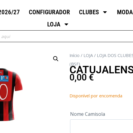
2026/27
CONFIGURADOR
CLUBES
MODA
LOJA
Início
/
LOJA
/
LOJA DOS CLUBE
(BSF)
CATUJALENS
0,00
€
Disponível por encomenda
Nome Camisola