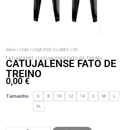
Início
/
LOJA
/
LOJA DOS CLUBES
/
SR
CATUJALENSE
/ CATUJALENSE FATO DE TREINO
CATUJALENSE FATO DE
TREINO
0,00
€
Tamanho
6
8
10
12
14
S
M
L
XL