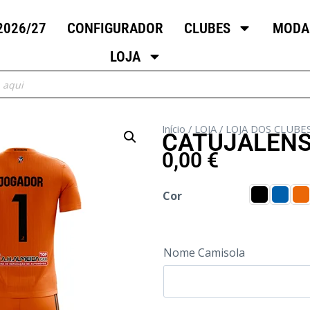
2026/27
CONFIGURADOR
CLUBES
MODA
LOJA
Início
/
LOJA
/
LOJA DOS CLUBE
CATUJALENS
0,00
€
Cor
Nome Camisola