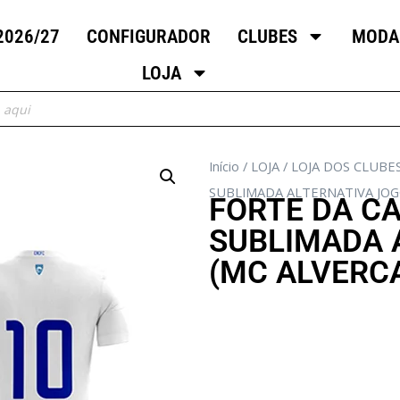
2026/27
CONFIGURADOR
CLUBES
MODA
LOJA
Início
/
LOJA
/
LOJA DOS CLUBE
SUBLIMADA ALTERNATIVA JOG
FORTE DA C
SUBLIMADA 
(MC ALVERC