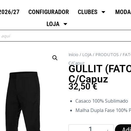
2026/27
CONFIGURADOR
CLUBES
MODA
LOJA
Início
/
LOJA
/
PRODUTOS
/
FAT
C/Capuz
GULLIT (FAT
C/Capuz
32,50
€
Casaco 100% Sublimado
Malha Dupla Fase 100% P
Adi