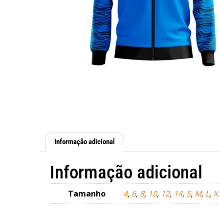
Informação adicional
Informação adicional
Tamanho
4
,
6
,
8
,
10
,
12
,
14
,
S
,
M
,
L
,
X