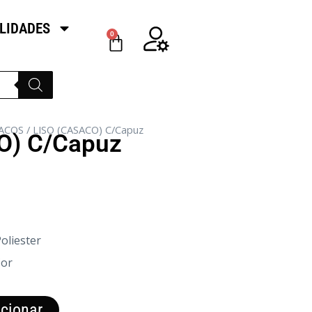
LIDADES
0
ACOS
/ LISO (CASACO) C/Capuz
O) C/Capuz
oliester
Cor
cionar