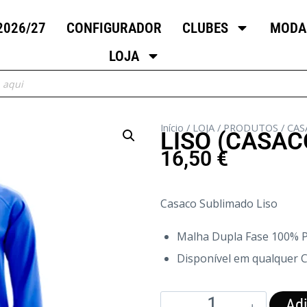
2026/27
CONFIGURADOR
CLUBES
MODA
LOJA
Início
/
LOJA
/
PRODUTOS
/
CAS
LISO (CASAC
16,50
€
Casaco Sublimado Liso
Malha Dupla Fase 100% P
Disponível em qualquer 
Adi