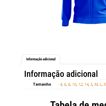
Informação adicional
Informação adicional
Tamanho
4
,
6
,
8
,
10
,
12
,
14
,
S
,
M
,
L
,
X
Tabela de me