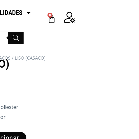
LIDADES
0
ACOS
/ LISO (CASACO)
O)
oliester
Cor
cionar