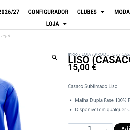
2026/27
CONFIGURADOR
CLUBES
MODA
LOJA
Início
/
LOJA
/
PRODUTOS
/
CAS
LISO (CASAC
15,00
€
Casaco Sublimado Liso
Malha Dupla Fase 100% P
Disponível em qualquer 
Adi