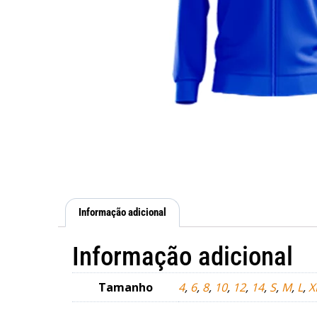
Informação adicional
Informação adicional
Tamanho
4
,
6
,
8
,
10
,
12
,
14
,
S
,
M
,
L
,
X