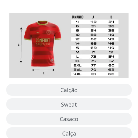
Camisola
Calção
Sweat
Casaco
Calça