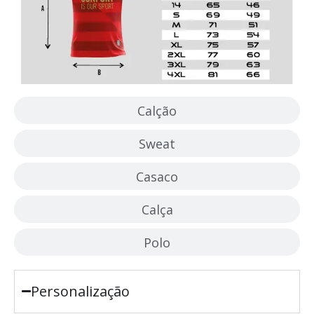
Calção
Sweat
Casaco
Calça
Polo
Personalização