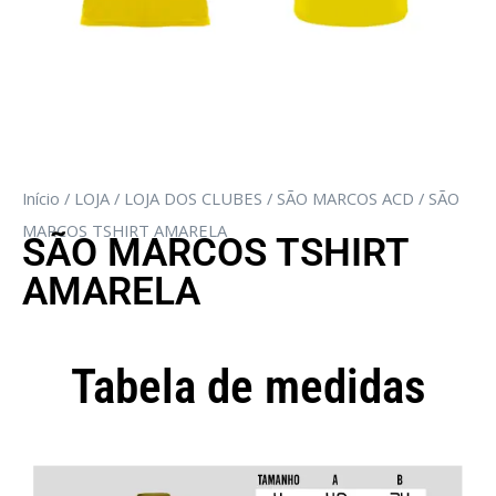
Início
/
LOJA
/
LOJA DOS CLUBES
/
SÃO MARCOS ACD
/ SÃO
MARCOS TSHIRT AMARELA
SÃO MARCOS TSHIRT
AMARELA
Tabela de medidas
Camisola