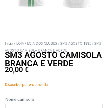
Início
/
LOJA
/
LOJA DOS CLUBES
/
SM3 AGOSTO 1885
/ SM3
AGOSTO CAMISOLA BRANCA E VERDE
SM3 AGOSTO CAMISOLA
BRANCA E VERDE
20,00
€
Disponível por encomenda
Nome Camisola