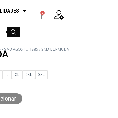
LIDADES
0
S
/
SM3 AGOSTO 1885
/ SM3 BERMUDA
DA
L
XL
2XL
3XL
cionar