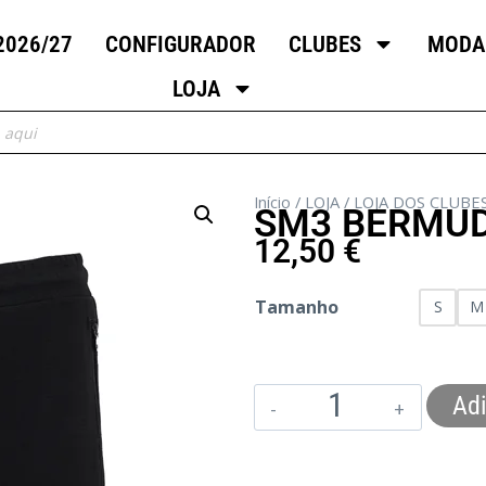
2026/27
CONFIGURADOR
CLUBES
MODA
LOJA
Início
/
LOJA
/
LOJA DOS CLUBE
SM3 BERMU
12,50
€
Tamanho
S
M
Adi