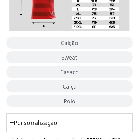
Calção
Sweat
Casaco
Calça
Polo
Personalização