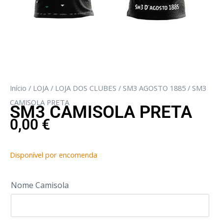
Início
/
LOJA
/
LOJA DOS CLUBES
/
SM3 AGOSTO 1885
/ SM3
CAMISOLA PRETA
SM3 CAMISOLA PRETA
0,00
€
Disponível por encomenda
Nome Camisola