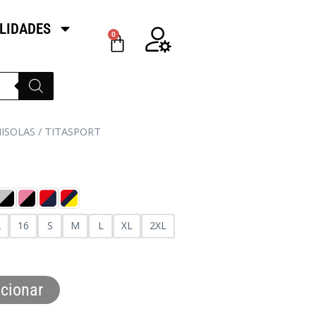
LIDADES
0
ISOLAS
/ TITASPORT
2
16
S
M
L
XL
2XL
cionar