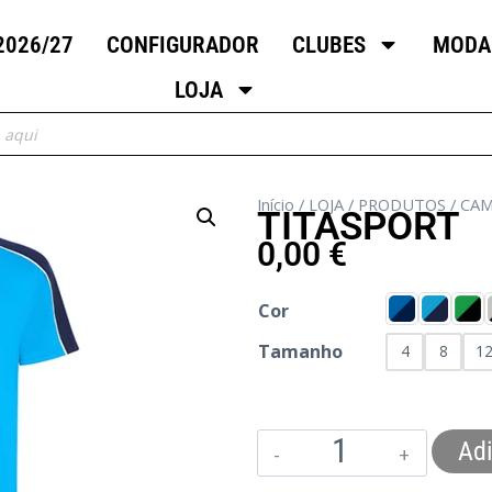
2026/27
CONFIGURADOR
CLUBES
MODA
LOJA
Início
/
LOJA
/
PRODUTOS
/
CAM
TITASPORT
0,00
€
Cor
Tamanho
4
8
1
Adi