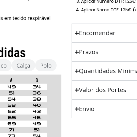
Aplicar Numero DTF: 1.25
Aplicar Nome DTF: 1.25€ (
is em tecido respirável
Encomendar
didas
Prazos
aco
Calça
Polo
Quantidades Minim
Valor dos Portes
Envio