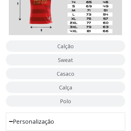
Calção
Sweat
Casaco
Calça
Polo
Personalização