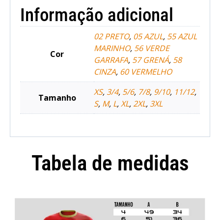
Informação adicional
02 PRETO
,
05 AZUL
,
55 AZUL
MARINHO
,
56 VERDE
Cor
GARRAFA
,
57 GRENÁ
,
58
CINZA
,
60 VERMELHO
XS
,
3/4
,
5/6
,
7/8
,
9/10
,
11/12
,
Tamanho
S
,
M
,
L
,
XL
,
2XL
,
3XL
Tabela de medidas
Camisola