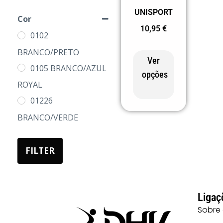
UNISPORT
L
Cor
10,95
€
XL
0102
2XL
BRANCO/PRETO
Ver
3XL
0105 BRANCO/AZUL
opções
ROYAL
01226
BRANCO/VERDE
0155
BRANCO/MARINHO
FILTER
0160
BRANCO/VERMELHO
Ligaç
0201
Sobre
PRETO/BRANCO