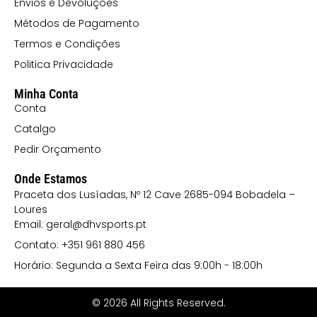
2002 VERDE
Envios e Devoluções
Métodos de Pagamento
/PRETO
Termos e Condições
22102
Politica Privacidade
AMARELO
Minha Conta
FLUOR/PRETO
Conta
22201 VERDE
Catalgo
FLUOR E BRANCO
Pedir Orçamento
22202 VERDE
Onde Estamos
FLUOR/PRETO
Praceta dos Lusíadas, Nº 12 Cave 2685-094 Bobadela –
Loures
22255 VERDE
Email: geral@dhvsports.pt
FLUOR/MARINHO
Contato: +351 961 880 456
22302
Horário: Segunda a Sexta Feira das 9:00h - 18:00h
LARANJA
© 2026 All Rights Reserved.
FLUOR/PRETO