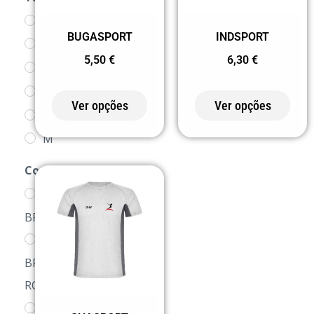
4
BUGASPORT
INDSPORT
8
5,50
€
6,30
€
12
16
Ver opções
Ver opções
S
M
L
Cor
XL
0102
2XL
BRANCO/PRETO
3XL
0105
BRANCO/AZUL
ROYAL
01226