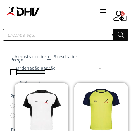
0
A mostrar todos os 3 resultados
Preço
€
-
Minimum Price
Maximum Price
Produtos
CAMISOLAS
PRODUTOS
Tamanho