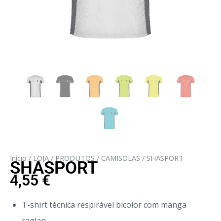
Início
/
LOJA
/
PRODUTOS
/
CAMISOLAS
/ SHASPORT
SHASPORT
4,55
€
T-shirt técnica respirável bicolor com manga
raglan