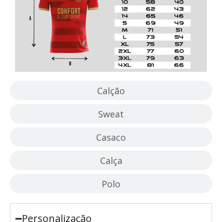
Calção
Sweat
Casaco
Calça
Polo
Personalização