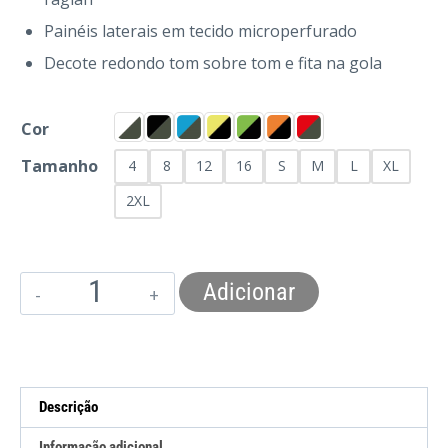
Painéis laterais em tecido microperfurado
Decote redondo tom sobre tom e fita na gola
Cor
Tamanho
4
8
12
16
S
M
L
XL
2XL
Adicionar
Descrição
Informação adicional