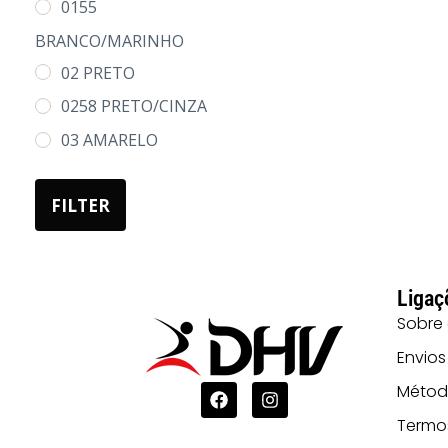
0155
L
BRANCO/MARINHO
XL
02 PRETO
2XL
0258 PRETO/CINZA
3XL
03 AMARELO
4XL
05 AZUL
5XL
FILTER
0501 AZUL E
BRANCO
07 AREIA
Ligaç
08 MOCA
Sobre
10 CELESTE
Envios
1001
Métod
CELESTE/BRANCO
Termo
108 CINZA PÉROLA