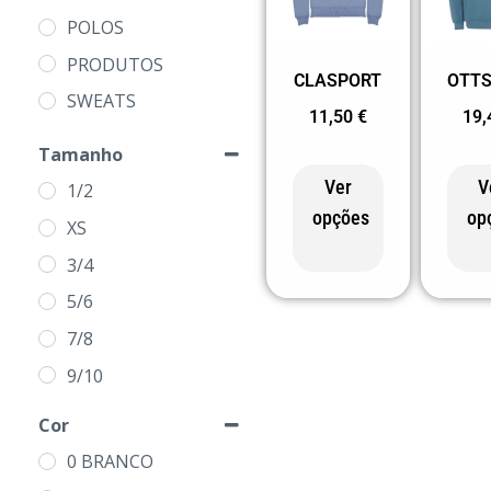
POLOS
PRODUTOS
CLASPORT
OTT
SWEATS
11,50
€
19
Tamanho
Ver
V
1/2
opções
op
XS
3/4
5/6
7/8
9/10
11/12
Cor
S
0 BRANCO
M