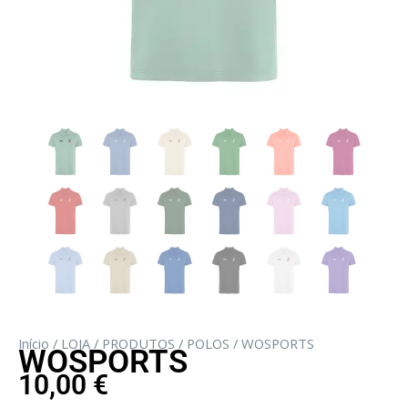
Início
/
LOJA
/
PRODUTOS
/
POLOS
/ WOSPORTS
WOSPORTS
10,00
€