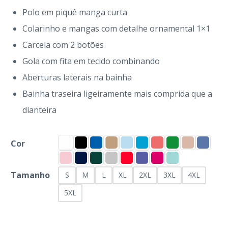
Polo em piquê manga curta
Colarinho e mangas com detalhe ornamental 1×1
Carcela com 2 botões
Gola com fita em tecido combinando
Aberturas laterais na bainha
Bainha traseira ligeiramente mais comprida que a
dianteira
Cor
Tamanho
S
M
L
XL
2XL
3XL
4XL
5XL