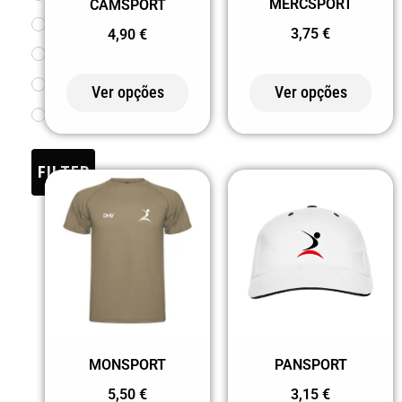
MERCSPORT
CAMSPORT
3XL
03 AMARELO
3,75
€
4,90
€
4XL
05 AZUL
10 CELESTE
Ver opções
Ver opções
101 AZUL
DOCE
FILTER
118 AMARELO
LIMÃO
12 TURQUESA
125 DAMA
ROSA FLUOR
15 VERDE
MILITAR
MONSPORT
PANSPORT
20 VERDE
5,50
€
3,15
€