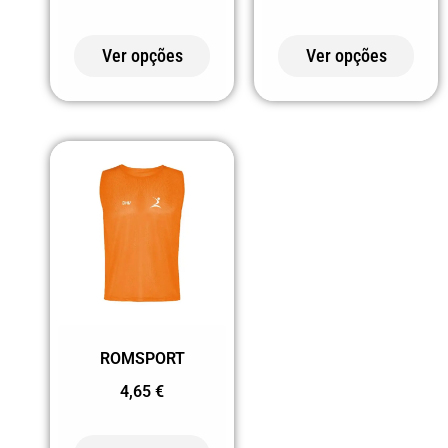
219 AREIA
ESCURA
Ver opções
Ver opções
221 AMARELO
FLUOR
222 VERDE
FLUOR
223 LARANJA
FLUOR
225 LIMA
226 VERDE
SAMAMBAIA
ROMSPORT
228 ROSA
4,65
€
FLUOR
232