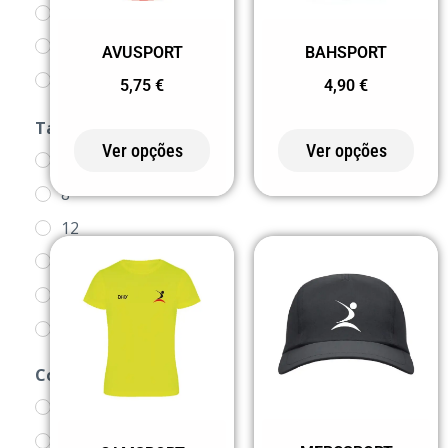
CAMISOLAS
CHAPÉUS
AVUSPORT
BAHSPORT
COLETES
5,75
€
4,90
€
PRODUTOS
Tamanho
Ver opções
Ver opções
4
8
12
16
S
M
L
Cor
XL
0 BRANCO
2XL
02 PRETO