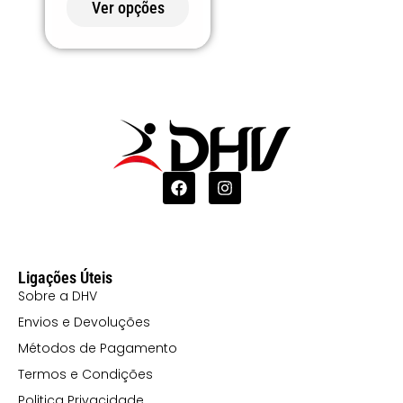
Ver opções
CAMUFLAGEM
FLORESTAL
234 CORAL
FLUOR
246 AZUL
TURQUESA URZE
252 ROSA
URZE
316 LARANJA
Ligações Úteis
FOGO
Sobre a DHV
45 AZUL LUAR
Envios e Devoluções
46 CHUMBO
Métodos de Pagamento
Termos e Condições
ESCURO
Politica Privacidade