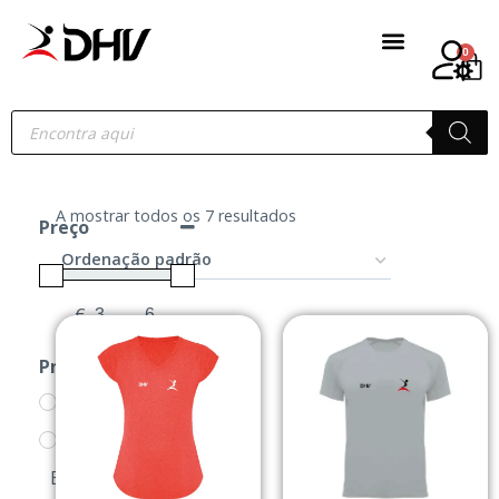
0
A mostrar todos os 7 resultados
Preço
€
-
Minimum Price
Maximum Price
Produtos
ACESSÓRIOS
BONÉS/PANAMAS