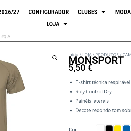
2026/27
CONFIGURADOR
CLUBES
MODA
LOJA
Início
/
LOJA
/
PRODUTOS
/
CAM
MONSPORT
5,50
€
T-shirt técnica respiráv
Roly Control Dry
Painéis laterais
Decote redondo tom sobre
Cor