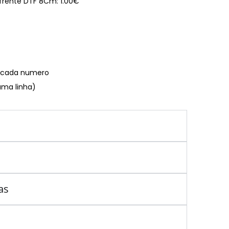
 frente DTF 8Cm: 1.00€
€ cada numero
uma linha)
as