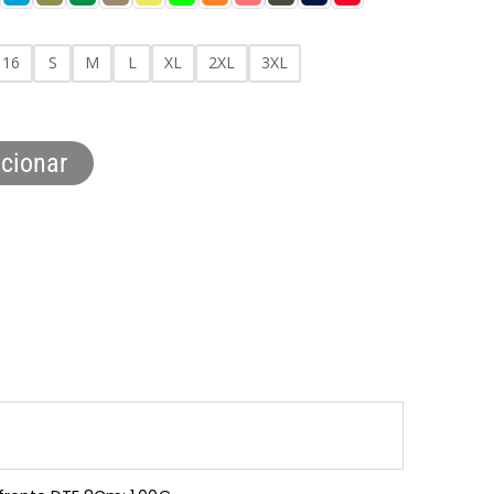
16
S
M
L
XL
2XL
3XL
cionar