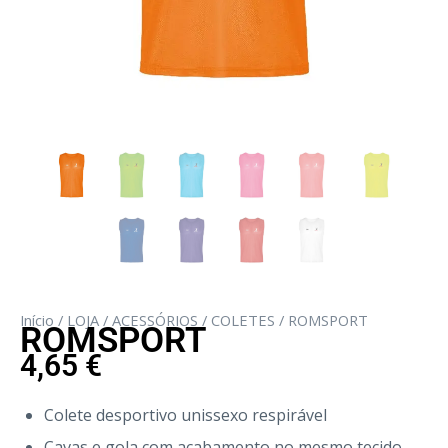
Início
/
LOJA
/
ACESSÓRIOS
/
COLETES
/ ROMSPORT
ROMSPORT
4,65
€
Colete desportivo unissexo respirável
Cavas e gola com acabamento no mesmo tecido