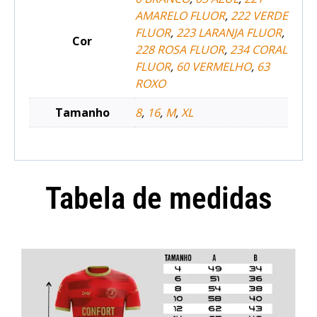
AMARELO FLUOR
,
222 VERDE
FLUOR
,
223 LARANJA FLUOR
,
Cor
228 ROSA FLUOR
,
234 CORAL
FLUOR
,
60 VERMELHO
,
63
ROXO
Tamanho
8
,
16
,
M
,
XL
Tabela de medidas
Camisola