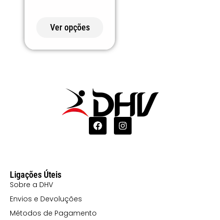
120 CORAL
121 LILÁS
Ver opções
132 ROSA
CLARO (2)
152 VERDE
EMPREENDIMENTO
159 VERDE
PINHEIRO
168
VERMELHO
PÁLIDO
Ligações Úteis
169
Sobre a DHV
Envios e Devoluções
VERMELHO
Métodos de Pagamento
CEREJA