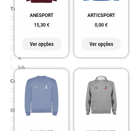
Tamanho
ANESPORT
ARTICSPORT
1/2
15,30
€
0,00
€
XS
2
Ver opções
Ver opções
3/4
4
5/6
6
Cor
7/8
0 BRANCO
8
0155
9/10
BRANCO/MARINHO
10
02 PRETO
11/12
0258