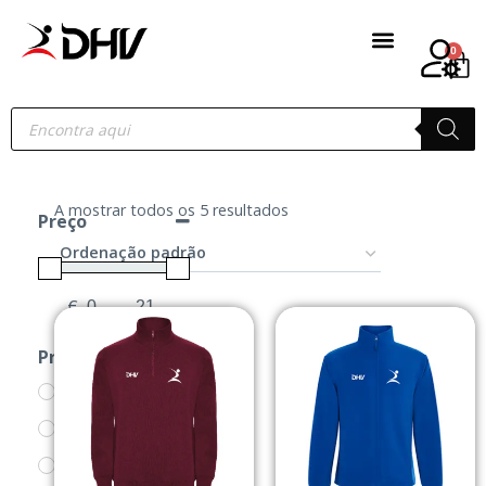
0
A mostrar todos os 5 resultados
Preço
€
-
Minimum Price
Maximum Price
Produtos
CASACOS
PRODUTOS
SWEATS