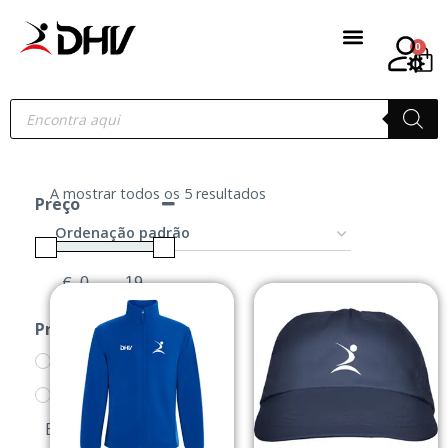
0
A mostrar todos os 5 resultados
Preço
€
-
Minimum Price
Maximum Price
Produtos
ACESSÓRIOS
BONÉS/PANAMAS