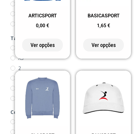
CASACOS
CHAPÉUS
ARTICSPORT
BASICASPORT
PRODUTOS
0,00
€
1,65
€
SWEATS
Tamanho
Ver opções
Ver opções
1/2
XS
2
3/4
4
5/6
6
Cor
7/8
0 BRANCO
8
0155