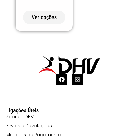
107 VERDE
ESCURO
Ver opções
108 CINZA
PÉROLA
12 TURQUESA
120 CORAL
121 LILÁS
132 ROSA
CLARO (2)
152 VERDE
EMPREENDIMENTO
Ligações Úteis
159 VERDE
Sobre a DHV
Envios e Devoluções
PINHEIRO
Métodos de Pagamento
168