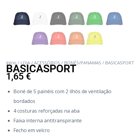
Início
/
LOJA
/
ACESSÓRIOS
/
BONÉS/PANAMAS
/ BASICASPORT
BASICASPORT
1,65
€
Boné de 5 painéis com 2 ilhós de ventilação
bordados
4 costuras reforçadas na aba
Faixa interna antitranspirante
Fecho em velcro