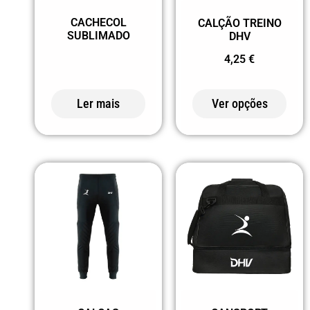
63 ROXO
CACHECOL
CALÇÃO TREINO
71 ROXO
SUBLIMADO
DHV
78 ROSA
4,25
€
CHOQUE
Ler mais
Ver opções