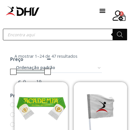
0
A mostrar 1–24 de 47 resultados
Preço
€
-
Minimum Price
Maximum Price
Produtos
A.R.A.
ACESSÓRIOS
BANDEIRAS