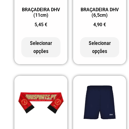
228 ROSA
BRAÇADEIRA DHV
BRAÇADEIRA DHV
(11cm)
(6,5cm)
FLUOR
5,45
€
4,90
€
232
CAMUFLAGEM
Selecionar
Selecionar
FLORESTAL
opções
opções
234 CORAL
FLUOR
242 AZUL LEVE
31 LARANJA
47 CINZA
55 AZUL
MARINHO
60 VERMELHO