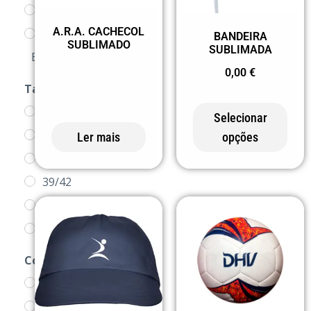
BOLAS
A.R.A. CACHECOL
BANDEIRA
SUBLIMADO
SUBLIMADA
BONÉS/PANAMAS
0,00
€
BRACADEIRAS
Tamanho
CACHECOIS
27/30
Selecionar
CALÇAS
31/34
Ler mais
opções
CALÇÕES
35/38
CCD OLIVAIS
39/42
SUL
43/45
CHAPÉUS
Adulto
COLETES
Criança
Cor
FUTEBOL
6
0 BRANCO
FUTSAL
8
02 PRETO