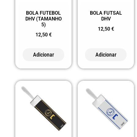
15 VERDE
CATEGORIA
MILITAR
BOLA FUTEBOL
BOLA FUTSAL
SM3 AGOSTO
DHV (TAMANHO
DHV
186
5)
1885
12,50
€
VERMELHO
12,50
€
SR
20 VERDE
CATUJALENSE
221 AMARELO
Adicionar
Adicionar
TREINO
FLUOR
TROFÉUS
222 VERDE
FLUOR
223 LARANJA
FLUOR
225 LIMA
226 VERDE
SAMAMBAIA