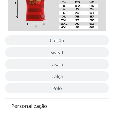
Calção
Sweat
Casaco
Calça
Polo
Personalização