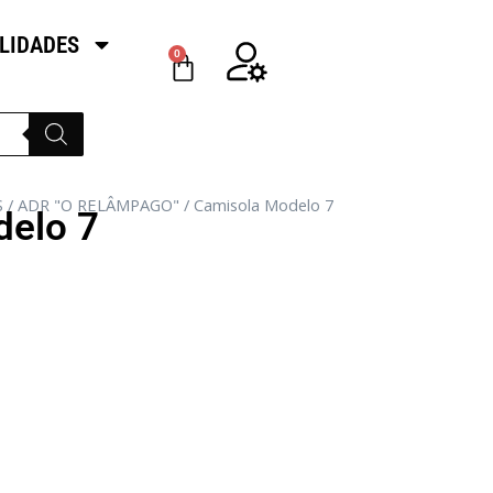
LIDADES
0
S
/
ADR "O RELÂMPAGO"
/ Camisola Modelo 7
delo 7