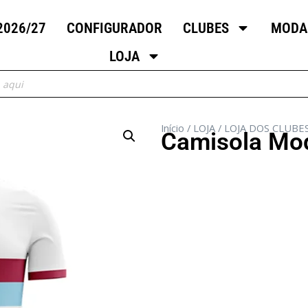
2026/27
CONFIGURADOR
CLUBES
MODA
LOJA
Início
/
LOJA
/
LOJA DOS CLUBE
Camisola Mo