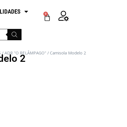
LIDADES
0
S
/
ADR "O RELÂMPAGO"
/ Camisola Modelo 2
delo 2