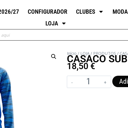
2026/27
CONFIGURADOR
CLUBES
MODA
LOJA
Início
/
LOJA
/
PRODUTOS
/
CAS
CASACO SUB
18,50
€
Adi