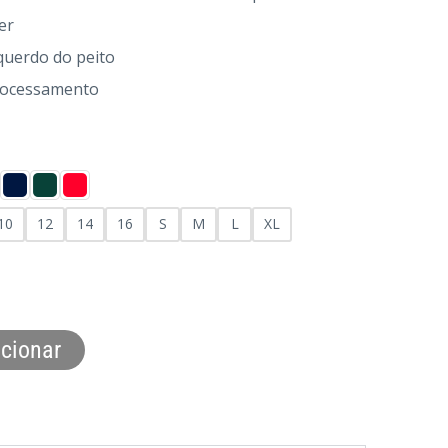
er
squerdo do peito
processamento
10
12
14
16
S
M
L
XL
cionar