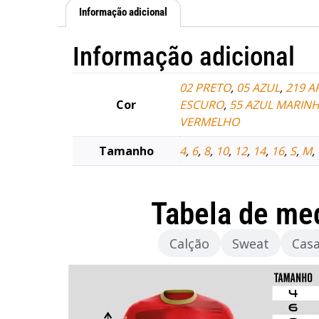
Informação adicional
Informação adicional
02 PRETO
,
05 AZUL
,
219 A
Cor
ESCURO
,
55 AZUL MARIN
VERMELHO
Tamanho
4
,
6
,
8
,
10
,
12
,
14
,
16
,
S
,
M
,
Tabela de me
Camisola
Calção
Sweat
Cas