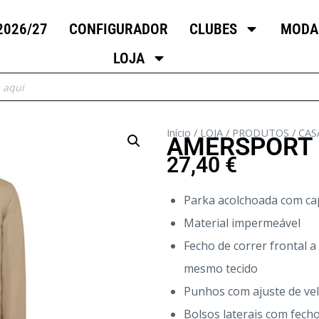
2026/27
CONFIGURADOR
CLUBES
MODA
LOJA
Início
/
LOJA
/
PRODUTOS
/
CAS
AMERSPORT
27,40
€
Parka acolchoada com cap
Material impermeável
Fecho de correr frontal 
mesmo tecido
Punhos com ajuste de ve
Bolsos laterais com fech