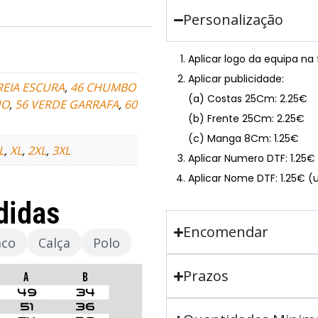
Personalização
Aplicar logo da equipa na
Aplicar publicidade:
REIA ESCURA
,
46 CHUMBO
(a) Costas 25Cm: 2.25€
HO
,
56 VERDE GARRAFA
,
60
(b) Frente 25Cm: 2.25€
(c) Manga 8Cm: 1.25€
L
,
XL
,
2XL
,
3XL
Aplicar Numero DTF: 1.25
Aplicar Nome DTF: 1.25€ (
didas
Encomendar
aco
Calça
Polo
Prazos