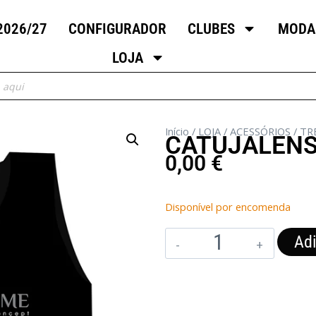
2026/27
CONFIGURADOR
CLUBES
MODA
LOJA
Início
/
LOJA
/
ACESSÓRIOS
/
TR
CATUJALENS
0,00
€
Disponível por encomenda
Adi