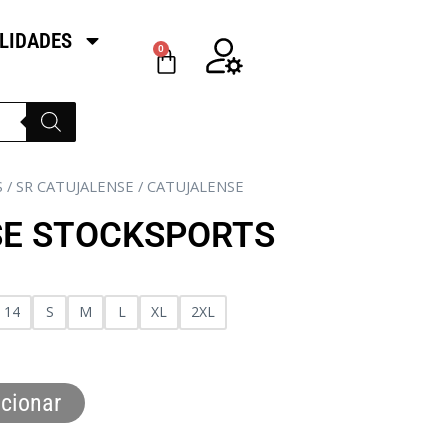
LIDADES
0
S
/
SR CATUJALENSE
/ CATUJALENSE
E STOCKSPORTS
14
S
M
L
XL
2XL
cionar