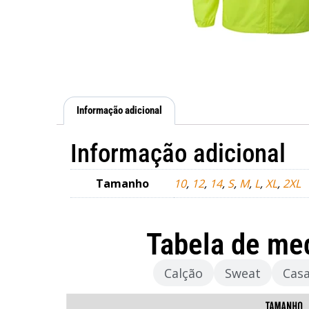
Informação adicional
Informação adicional
Tamanho
10
,
12
,
14
,
S
,
M
,
L
,
XL
,
2XL
Tabela de me
Camisola
Calção
Sweat
Cas