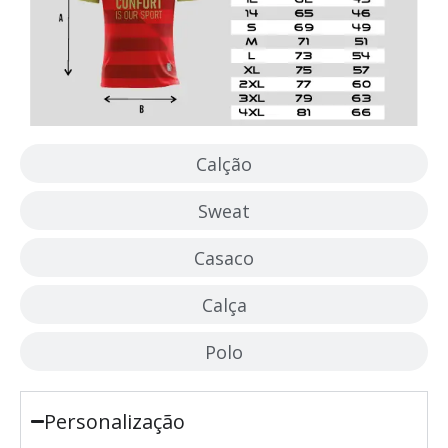
Calção
Sweat
Casaco
Calça
Polo
Personalização