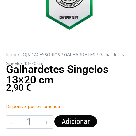
Início
/
LOJA
/
ACESSÓRIOS
/
GALHARDETES
/ Galhardetes
Singelos 13×20 cm
Galhardetes Singelos
13×20 cm
2,90
€
Disponível por encomenda
Adicionar