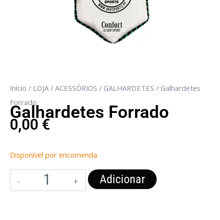
Início
/
LOJA
/
ACESSÓRIOS
/
GALHARDETES
/ Galhardetes
Forrado
Galhardetes Forrado
0,00
€
Disponível por encomenda
Adicionar