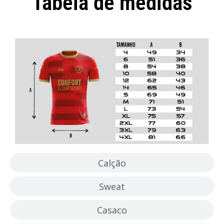
Tabela de medidas
Camisola
Calção
Sweat
Casaco