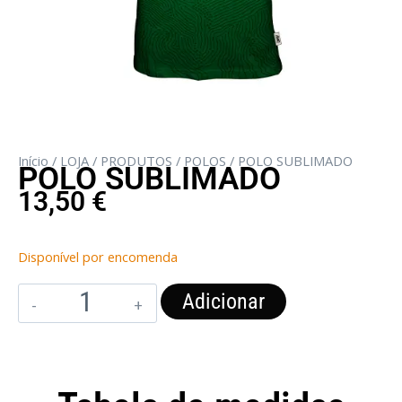
Início
/
LOJA
/
PRODUTOS
/
POLOS
/ POLO SUBLIMADO
POLO SUBLIMADO
13,50
€
Disponível por encomenda
Adicionar