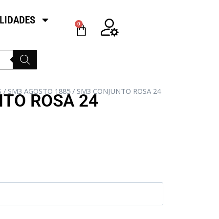
LIDADES
0
S
/
SM3 AGOSTO 1885
/ SM3 CONJUNTO ROSA 24
TO ROSA 24