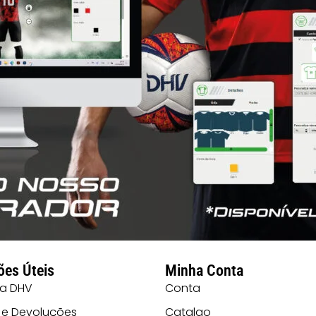
ões Úteis
Minha Conta
 a DHV
Conta
 e Devoluções
Catalgo