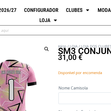
2026/27
CONFIGURADOR
CLUBES
MODA
LOJA
Início
/
LOJA
/
LOJA DOS CLUBE
SM3 CONJUN
31,00
€
Disponível por encomenda
Nome Camisola